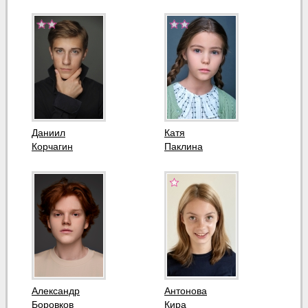
Даниил
Катя
Корчагин
Паклина
Александр
Антонова
Боровков
Кира