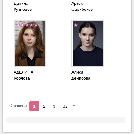
Данила
Артём
Кузнецов
Сарибеков
АДЕЛИНА
Алиса
Коблова
Денисова
...
Страницы:
1
2
3
32