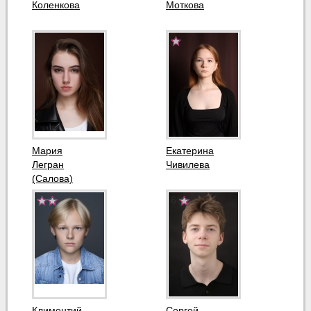
Коленкова
Моткова
Мария
Екатерина
Легран
Чивилева
(Салова)
6
Климентий
Сергей