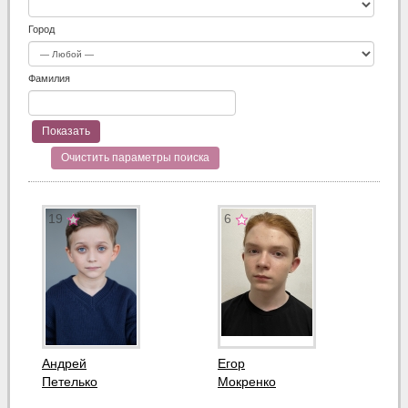
Город
Фамилия
Очистить параметры поиска
19
6
Андрей
Егор
Петелько
Мокренко