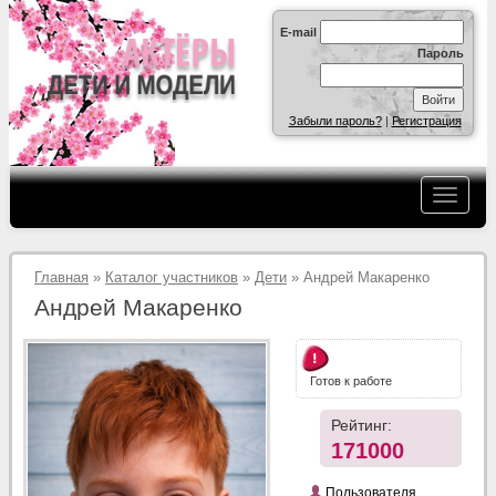
E-mail
Пароль
Забыли пароль?
|
Регистрация
Главная
»
Каталог участников
»
Дети
» Андрей Макаренко
Андрей Макаренко
Готов к работе
Рейтинг:
171000
Пользователя