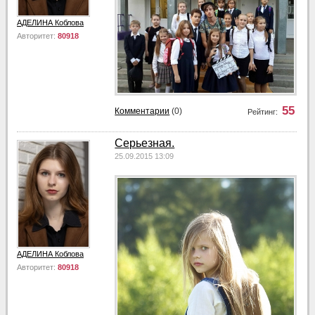
АДЕЛИНА Коблова
Авторитет:
80918
55
Комментарии
(0)
Рейтинг:
Серьезная.
25.09.2015 13:09
АДЕЛИНА Коблова
Авторитет:
80918