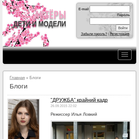
E-mail
Пароль
Забыли пароль?
|
Регистрация
Главная
» Блоги
Блоги
"ДРУЖБА" крайний кадр
26.09.2015 22:02
Режиссер Илья Ловкий