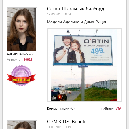
Остин. Школьный билборд.
12.09.2015 16:04
Модели Аделина и Дима Гущин
АДЕЛИНА Коблова
Авторитет:
80918
79
Комментарии
(0)
Рейтинг:
CPM KIDS. Boboli.
11.09.2015 10:19