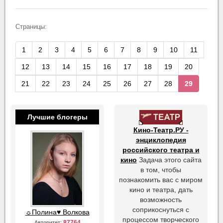
Страницы:
1
2
3
4
5
6
7
8
9
10
11
12
13
14
15
16
17
18
19
20
21
22
23
24
25
26
27
28
29
Лучшие блогеры
Кино-Театр.РУ -
энциклопедия
российского театра и
кино
Задача этого сайта
в том, чтобы
познакомить вас с миром
кино и театра, дать
возможность
соприкоснуться с
☼Полина♥ Волкова
процессом творческого
87764
Авторитет: