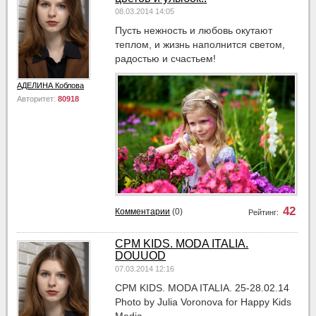
08.03.2014 14:05
Пусть нежность и любовь окутают
теплом, и жизнь наполнится светом,
радостью и счастьем!
АДЕЛИНА Коблова
Авторитет:
80918
42
Комментарии
(0)
Рейтинг:
CPM KIDS. MODA ITALIA.
DOUUOD
07.03.2014 12:16
CPM KIDS. MODA ITALIA. 25-28.02.14
Photo by Julia Voronova for Happy Kids
Media