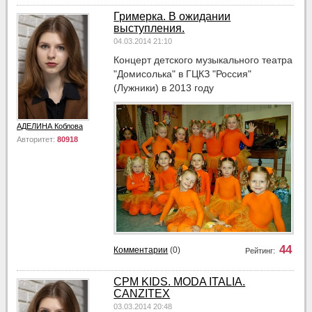
Гримерка. В ожидании
выступления.
04.03.2014 21:10
Концерт детского музыкального театра
"Домисолька" в ГЦКЗ "Россия"
(Лужники) в 2013 году
АДЕЛИНА Коблова
Авторитет:
80918
44
Комментарии
(0)
Рейтинг:
CPM KIDS. MODA ITALIA.
CANZITEX
03.03.2014 20:48