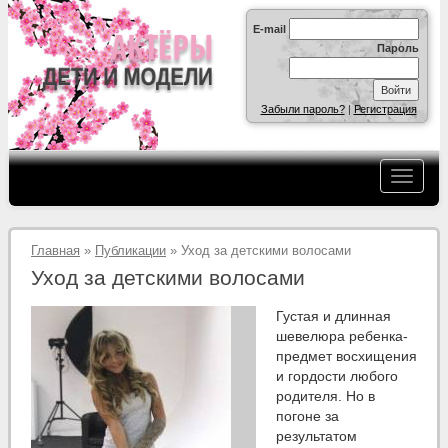
E-mail
Пароль
Забыли пароль?
|
Регистрация
Главная
»
Публикации
» Уход за детскими волосами
Уход за детскими волосами
Густая и длинная
шевелюра ребенка-
предмет восхищения
и гордости любого
родителя. Но в
погоне за
результатом