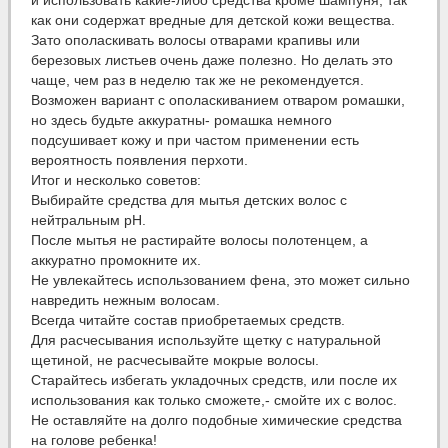
и использовать какие-либо средства кроме шампуня, так
как они содержат вредные для детской кожи вещества.
Зато ополаскивать волосы отварами крапивы или
березовых листьев очень даже полезно. Но делать это
чаще, чем раз в неделю так же не рекомендуется.
Возможен вариант с ополаскиванием отваром ромашки,
но здесь будьте аккуратны- ромашка немного
подсушивает кожу и при частом применении есть
вероятность появления перхоти.
Итог и несколько советов:
Выбирайте средства для мытья детских волос с
нейтральным pH.
После мытья не растирайте волосы полотенцем, а
аккуратно промокните их.
Не увлекайтесь использованием фена, это может сильно
навредить нежным волосам.
Всегда читайте состав приобретаемых средств.
Для расчесывания используйте щетку с натуральной
щетиной, не расчесывайте мокрые волосы.
Старайтесь избегать укладочных средств, или после их
использования как только сможете,- смойте их с волос.
Не оставляйте на долго подобные химические средства
на голове ребенка!