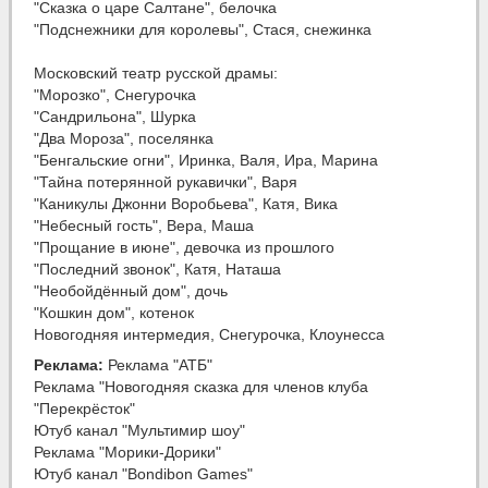
"Сказка о царе Салтане", белочка
"Подснежники для королевы", Стася, снежинка
Московский театр русской драмы:
"Морозко", Снегурочка
"Сандрильона", Шурка
"Два Мороза", поселянка
"Бенгальские огни", Иринка, Валя, Ира, Марина
"Тайна потерянной рукавички", Варя
"Каникулы Джонни Воробьева", Катя, Вика
"Небесный гость", Вера, Маша
"Прощание в июне", девочка из прошлого
"Последний звонок", Катя, Наташа
"Необойдённый дом", дочь
"Кошкин дом", котенок
Новогодняя интермедия, Снегурочка, Клоунесса
Реклама:
Реклама "АТБ"
Реклама "Новогодняя сказка для членов клуба
"Перекрёсток"
Ютуб канал "Мультимир шоу"
Реклама "Морики-Дорики"
Ютуб канал "Bondibon Games"