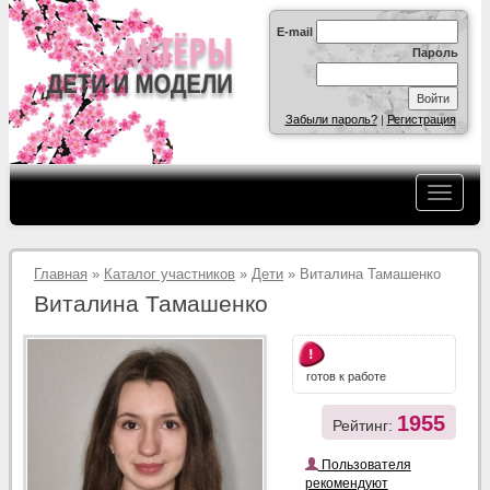
E-mail
Пароль
Забыли пароль?
|
Регистрация
Главная
»
Каталог участников
»
Дети
» Виталина Тамашенко
Виталина Тамашенко
готов к работе
1955
Рейтинг:
Пользователя
рекомендуют