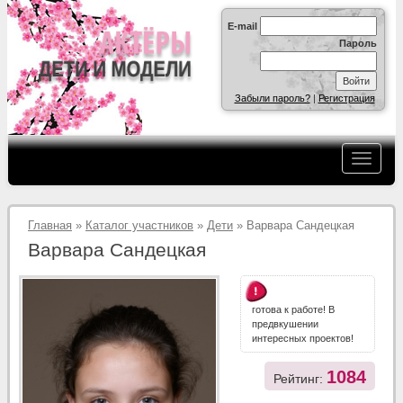
E-mail
Пароль
Забыли пароль?
|
Регистрация
Главная
»
Каталог участников
»
Дети
» Варвара Сандецкая
Варвара Сандецкая
готова к работе! В
предвкушении
интересных проектов!
1084
Рейтинг: