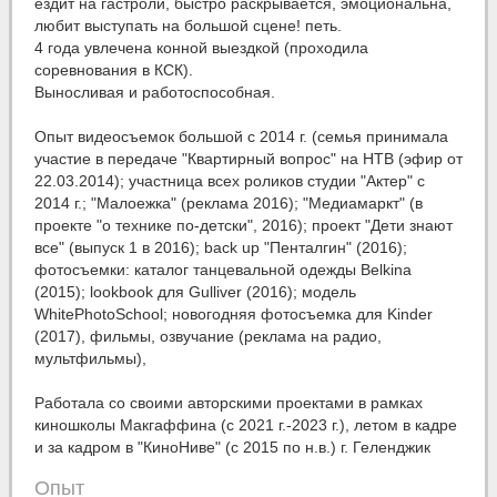
ездит на гастроли, быстро раскрывается, эмоциональна,
любит выступать на большой сцене! петь.
4 года увлечена конной выездкой (проходила
соревнования в КСК).
Выносливая и работоспособная.
Опыт видеосъемок большой с 2014 г. (семья принимала
участие в передаче "Квартирный вопрос" на НТВ (эфир от
22.03.2014); участница всех роликов студии "Актер" с
2014 г.; "Малоежка" (реклама 2016); "Медиамаркт" (в
проекте "о технике по-детски", 2016); проект "Дети знают
все" (выпуск 1 в 2016); back up "Пенталгин" (2016);
фотосъемки: каталог танцевальной одежды Belkina
(2015); lookbook для Gulliver (2016); модель
WhitePhotoSchool; новогодняя фотосъемка для Kinder
(2017), фильмы, озвучание (реклама на радио,
мультфильмы),
Работала со своими авторскими проектами в рамках
киношколы Макгаффина (с 2021 г.-2023 г.), летом в кадре
и за кадром в "КиноНиве" (с 2015 по н.в.) г. Геленджик
Опыт