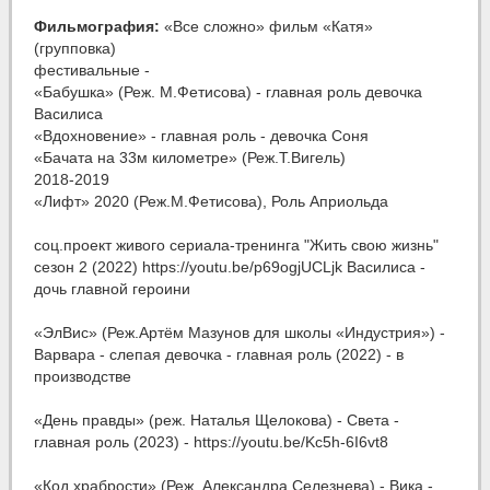
Фильмография:
«Все сложно» фильм «Катя»
(групповка)
фестивальные -
«Бабушка» (Реж. М.Фетисова) - главная роль девочка
Василиса
«Вдохновение» - главная роль - девочка Соня
«Бачата на 33м километре» (Реж.Т.Вигель)
2018-2019
«Лифт» 2020 (Реж.М.Фетисова), Роль Априольда
соц.проект живого сериала-тренинга "Жить свою жизнь"
сезон 2 (2022) https://youtu.be/p69ogjUCLjk Василиса -
дочь главной героини
«ЭлВис» (Реж.Артём Мазунов для школы «Индустрия») -
Варвара - слепая девочка - главная роль (2022) - в
производстве
«День правды» (реж. Наталья Щелокова) - Света -
главная роль (2023) - https://youtu.be/Kc5h-6I6vt8
«Код храбрости» (Реж. Александра Селезнева) - Вика -