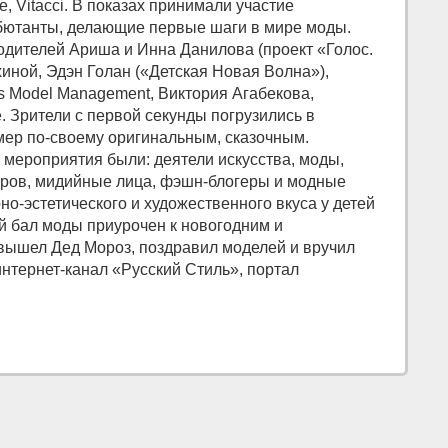
, Vitacci. В показах принимали участие
бютанты, делающие первые шаги в мире моды.
одителей Ариша и Инна Данилова (проект «Голос.
иной, Эдэн Голан («Детская Новая Волна»),
s Model Management, Виктория Агабекова,
. Зрители с первой секунды погрузились в
мер по-своему оригинальным, сказочным.
й мероприятия были: деятели искусства, моды,
уаров, мидийные лица, фэшн-блогеры и модные
о-эстетического и художественного вкуса у детей
й бал моды приурочен к новогодним и
 вышел Дед Мороз, поздравил моделей и вручил
нтернет-канал «Русский Стиль», портал