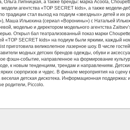
, Ольга Липницкая, а также бренды: марка Acoola, Choupette
модели агентства «TOP SECRET kids», а также модели-де
о традиции стал выход на подиум «звездных» детей и их р
а»), Маша Ильюхина (сериал «Воронины») с Натальей Ильюх
вой, моделью и директором модельного агентства Zaitsev’
очерью. Открыл бал театрализованный показ марки Choupette
ей «TOP SECRET kids» на подиум были яркими, каждый но
ist приготовила великолепное лазерное шоу. В числе госте
тавители модных детских брендов одежды, обуви и аксесс
кое фэшн-событие, направленное на формирование культурн
оде, к новым тенденциям, трендам и направлениям. Детски
 ярких сюрпризов и чудес. В финале мероприятия на сцену
 веселая детская дискотека. Информационная поддержка: и
 родители, Piccolo.