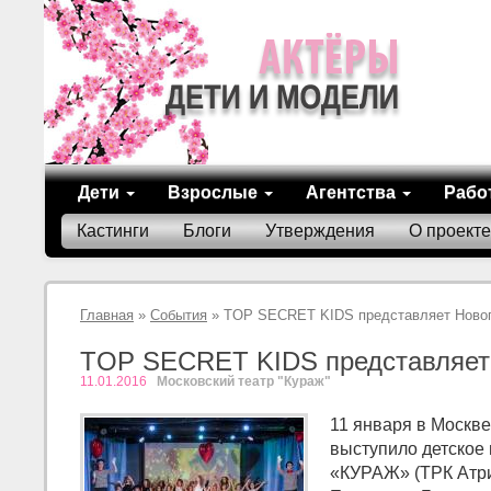
Дети
Взрослые
Агентства
Рабо
Кастинги
Блоги
Утверждения
О проекте
Главная
»
События
» TOP SECRET KIDS представляет Новог
TOP SECRET KIDS представляет 
11.01.2016
Московский театр "Кураж"
11 января в Москве
выступило детское
«КУРАЖ» (ТРК Атри