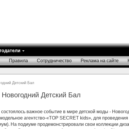
тодатели
Правила
Сотрудничество
Реклама на сайте
одний Детский Бал
Новогодний Детский Бал
 состоялось важное событие в мире детской моды - Новог
 модельное агентство-«TOP SECRET kids», для проведени
ум). На подиуме продемонстрировали свои коллекции диза