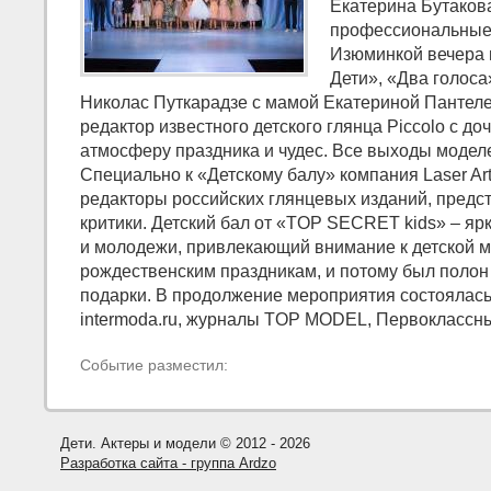
Екатерина Бутакова
профессиональные 
Изюминкой вечера п
Дети», «Два голос
Николас Путкарадзе с мамой Екатериной Пантелее
редактор известного детского глянца Piccolo c д
атмосферу праздника и чудес. Все выходы модел
Специально к «Детскому балу» компания Laser Art
редакторы российских глянцевых изданий, предс
критики. Детский бал от «TOP SECRET kids» – яр
и молодежи, привлекающий внимание к детской м
рождественским праздникам, и потому был полон
подарки. В продолжение мероприятия состоялась
intermoda.ru, журналы TOP MODEL, Первоклассные
Событие разместил:
Дети. Актеры и модели © 2012 - 2026
Разработка сайта - группа Ardzo