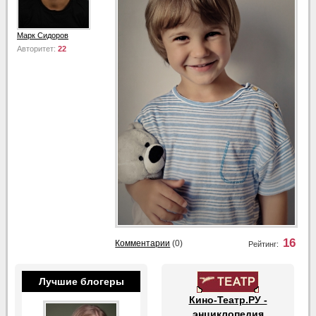
Марк Сидоров
Авторитет:
22
16
Комментарии
(0)
Рейтинг:
Лучшие блогеры
Кино-Театр.РУ -
энциклопедия