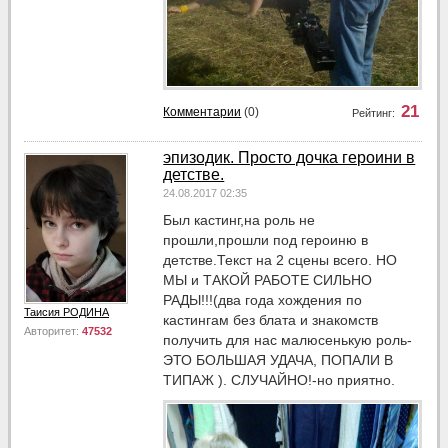
21
Комментарии
(0)
Рейтинг:
эпизодик. Просто дочка героини в
детстве.
24.08.2017 02:35
Был кастинг,на роль не
прошли,прошли под героиню в
детстве.Текст на 2 сцены всего. НО
МЫ и ТАКОЙ РАБОТЕ СИЛЬНО
РАДЫ!!!(два года хождения по
Таисия РОДИНА
кастингам без блата и знакомств
Авторитет:
47532
получить для нас малюсенькую роль-
ЭТО БОЛЬШАЯ УДАЧА, ПОПАЛИ В
ТИПАЖ ). СЛУЧАЙНО!-но приятно.