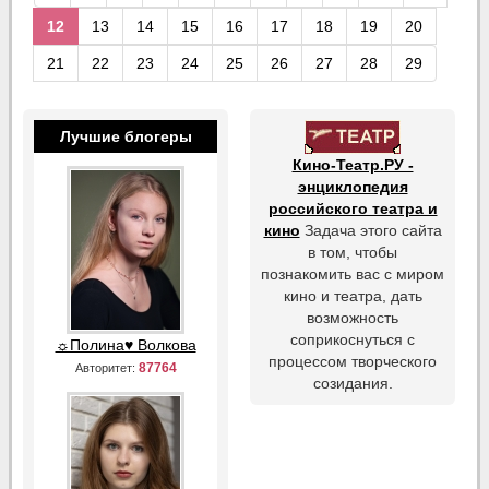
12
13
14
15
16
17
18
19
20
21
22
23
24
25
26
27
28
29
Лучшие блогеры
Кино-Театр.РУ -
энциклопедия
российского театра и
кино
Задача этого сайта
в том, чтобы
познакомить вас с миром
кино и театра, дать
возможность
соприкоснуться с
☼Полина♥ Волкова
процессом творческого
87764
Авторитет:
созидания.