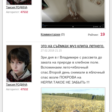
Таисия РОДИНА
Авторитет:
47532
19
Комментарии
(0)
Рейтинг:
это на съёмках муз клипа летнего.
27.02.2018 21:15
3ри дня в г Владимире с рассвета до
заката на природе в хлебном поле.
Вспоминаем лето+яблочный
спас.Второй день снимали в яблочный
спас возле ПОКРОВА на
НЕРЛИ.ТАКОЕ НЕ ЗАБЫТЬ !!!
Таисия РОДИНА
Авторитет:
47532