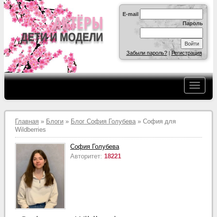
E-mail
Пароль
Забыли пароль?
|
Регистрация
Главная
»
Блоги
»
Блог София Голубева
» София для
Wildberries
София Голубева
Авторитет:
18221