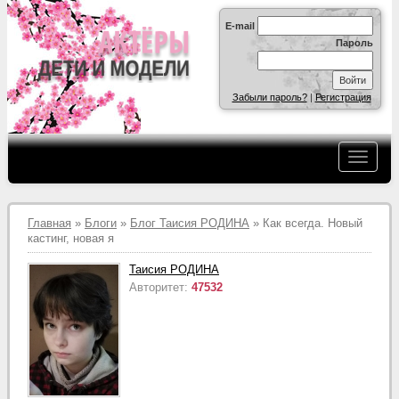
E-mail
Пароль
Забыли пароль?
|
Регистрация
Главная
»
Блоги
»
Блог Таисия РОДИНА
» Как всегда. Новый
кастинг, новая я
Таисия РОДИНА
Авторитет:
47532