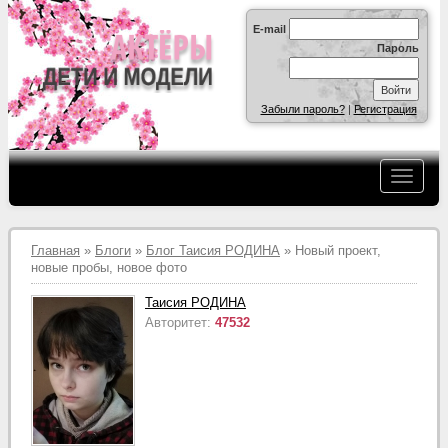
E-mail
Пароль
Забыли пароль?
|
Регистрация
Главная
»
Блоги
»
Блог Таисия РОДИНА
» Новый проект,
новые пробы, новое фото
Таисия РОДИНА
Авторитет:
47532