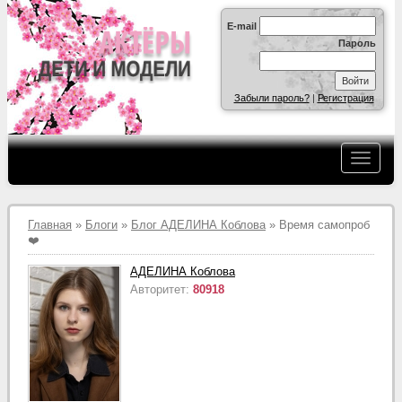
E-mail
Пароль
Забыли пароль?
|
Регистрация
Главная
»
Блоги
»
Блог АДЕЛИНА Коблова
» Время самопроб
❤️
АДЕЛИНА Коблова
Авторитет:
80918