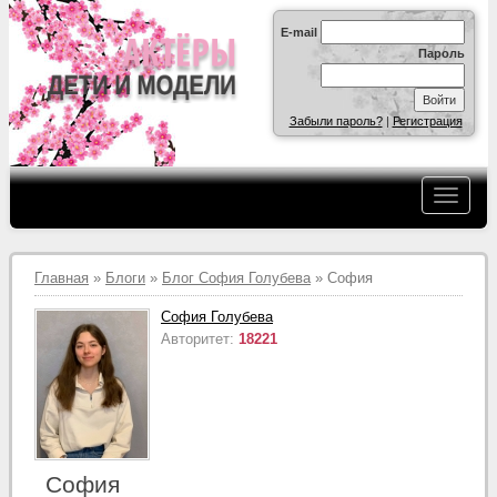
E-mail
Пароль
Забыли пароль?
|
Регистрация
Главная
»
Блоги
»
Блог София Голубева
» София
София Голубева
Авторитет:
18221
София