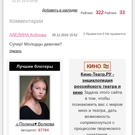
01.01.1970 03:00
Добавить в закладки
322
33
Рейтинг:
Рейтинг:
Комментарии
1
Нравится
0
Не нравится
АДЕЛИНА Коблова
05.12.2016 15:52
Супер! Молодцы девочки!!
Удалить
Лучшие блогеры
Кино-Театр.РУ -
энциклопедия
российского театра и
кино
Задача этого сайта
в том, чтобы
познакомить вас с миром
кино и театра, дать
возможность
соприкоснуться с
☼Полина♥ Волкова
процессом творческого
87764
Авторитет:
созидания.