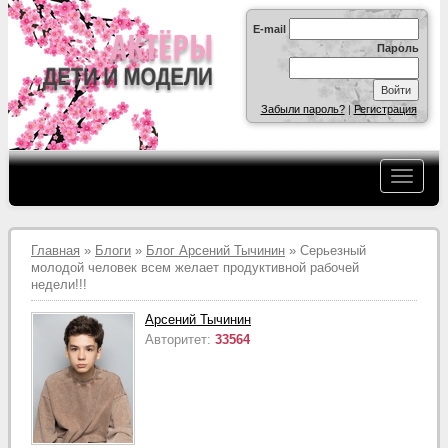
E-mail
Пароль
Забыли пароль?
|
Регистрация
Главная
»
Блоги
»
Блог Арсений Тычинин
» Серьезный
молодой человек всем желает продуктивной рабочей
недели!!!
Арсений Тычинин
Авторитет:
33564