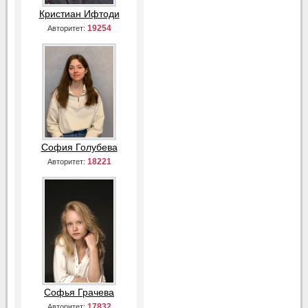
Кристиан Ифтоди
19254
Авторитет:
София Голубева
18221
Авторитет:
Софья Грачева
17832
Авторитет: