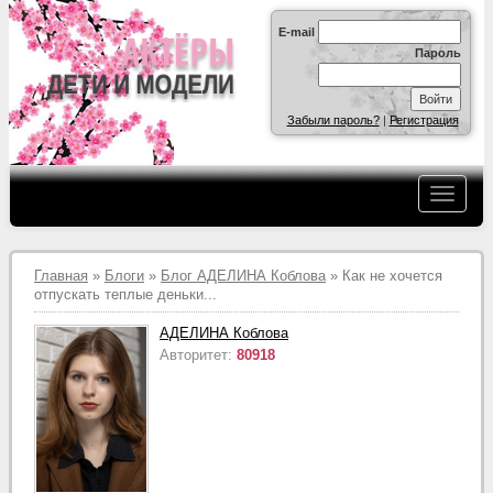
E-mail
Пароль
Забыли пароль?
|
Регистрация
Главная
»
Блоги
»
Блог АДЕЛИНА Коблова
» Как не хочется
отпускать теплые деньки...
АДЕЛИНА Коблова
Авторитет:
80918