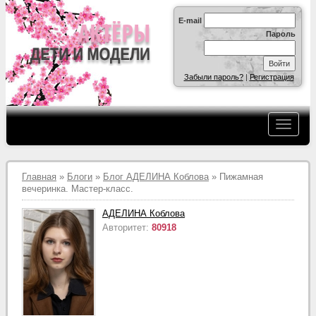
E-mail
Пароль
Забыли пароль?
|
Регистрация
Главная
»
Блоги
»
Блог АДЕЛИНА Коблова
» Пижамная
вечеринка. Мастер-класс.
АДЕЛИНА Коблова
Авторитет:
80918