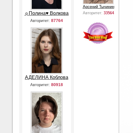
Арсений Тычинин
☼Полина♥ Волкова
Авторитет:
33564
87764
Авторитет:
АДЕЛИНА Коблова
80918
Авторитет: