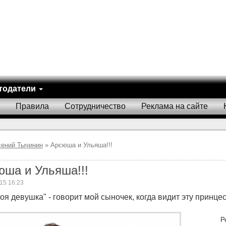
тодатели
Правила
Сотрудничество
Реклама на сайте
сений Тычинин
» Арсюша и Ульяша!!!
юша и Ульяша!!!
15 16:23
оя девушка" - говорит мой сыночек, когда видит эту принцесс
Р