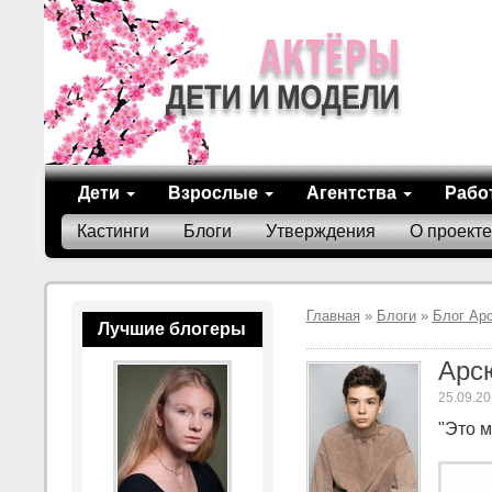
Дети
Взрослые
Агентства
Рабо
Кастинги
Блоги
Утверждения
О проекте
Главная
»
Блоги
»
Блог Ар
Лучшие блогеры
Арс
25.09.20
"Это м