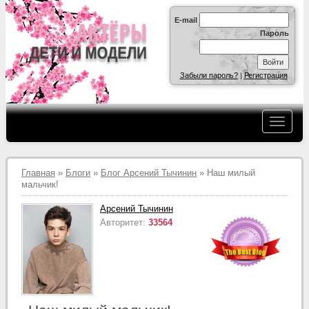
E-mail
Пароль
Забыли пароль?
|
Регистрация
Главная
»
Блоги
»
Блог Арсений Тычинин
» Наш милый
мальчик!
Арсений Тычинин
Авторитет:
33564