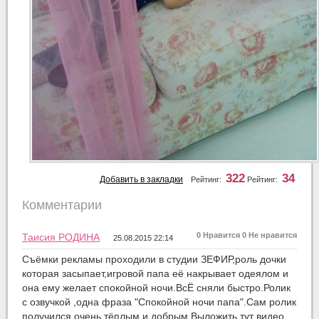
322
34
Добавить в закладки
Рейтинг:
Рейтинг:
Комментарии
0
Нравится
0
Не нравится
Таисия РОДИНА
25.08.2015 22:14
Съёмки рекламы проходили в студии ЗЕФИР,роль дочки
которая засыпает,игровой папа её накрывает одеялом и
она ему желает спокойной ночи.ВсЁ сняли быстро.Ролик
с озвучкой ,одна фраза "Спокойной ночи папа".Сам ролик
получился очень тёплым и добрым.Выложить тут видео