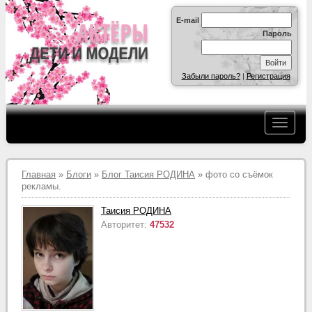
E-mail
Пароль
Забыли пароль?
|
Регистрация
Главная
»
Блоги
»
Блог Таисия РОДИНА
» фото со съёмок
рекламы.
Таисия РОДИНА
Авторитет:
47532