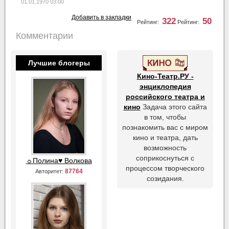
01.01.1970 03:00
Добавить в закладки
322
50
Рейтинг:
Рейтинг:
Комментарии
Лучшие блогеры
Кино-Театр.РУ -
энциклопедия
российского театра и
кино
Задача этого сайта
в том, чтобы
познакомить вас с миром
кино и театра, дать
возможность
соприкоснуться с
☼Полина♥ Волкова
процессом творческого
87764
Авторитет:
созидания.