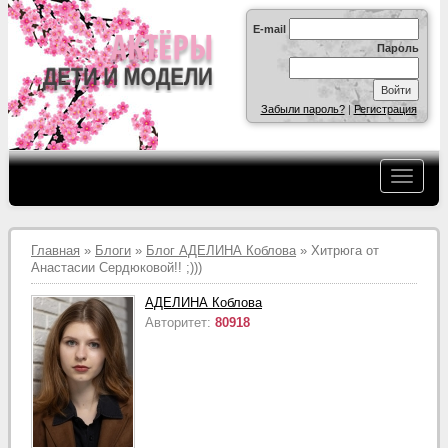
E-mail
Пароль
Забыли пароль?
|
Регистрация
Главная
»
Блоги
»
Блог АДЕЛИНА Коблова
» Хитрюга от
Анастасии Сердюковой!! ;)))
АДЕЛИНА Коблова
Авторитет:
80918