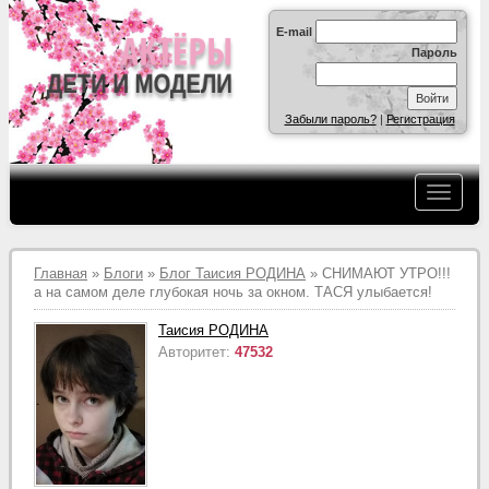
E-mail
Пароль
Забыли пароль?
|
Регистрация
Главная
»
Блоги
»
Блог Таисия РОДИНА
» СНИМАЮТ УТРО!!!
а на самом деле глубокая ночь за окном. ТАСЯ улыбается!
Таисия РОДИНА
Авторитет:
47532