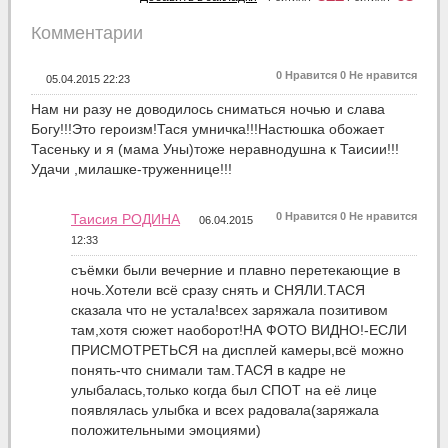
Комментарии
0
Нравится
0
Не нравится
05.04.2015 22:23
Нам ни разу не доводилось сниматься ночью и слава
Богу!!!Это героизм!Тася умничка!!!Настюшка обожает
Тасеньку и я (мама Уны)тоже неравнодушна к Таисии!!!
Удачи ,милашке-труженнице!!!
0
Нравится
0
Не нравится
Таисия РОДИНА
06.04.2015
12:33
съёмки были вечерние и плавно перетекающие в
ночь.Хотели всё сразу снять и СНЯЛИ.ТАСЯ
сказала что не устала!всех заряжала позитивом
там,хотя сюжет наоборот!НА ФОТО ВИДНО!-ЕСЛИ
ПРИСМОТРЕТЬСЯ на дисплей камеры,всё можно
понять-что снимали там.ТАСЯ в кадре не
улыбалась,только когда был СПОТ на её лице
появлялась улыбка и всех радовала(заряжала
положительными эмоциями)