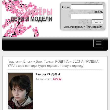
E-mail
Пароль
Забыли пароль?
|
Регистрация
Главная
»
Блоги
»
Блог Таисия РОДИНА
» ВЕСНА ПРИШЛА!
УРА! скоро не надо будет одевать тёплую одежду!
Таисия РОДИНА
Авторитет:
47532