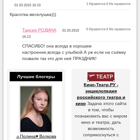
1
Нравится
0
Не нравится
01.03.2015 16:10
Красотка-веселушка)))
0
Нравится
0
Не нравится
Таисия РОДИНА
01.03.2015
16:13
СПАСИБО! она всегда в хорошем
настроение,всегда с улыбкой.А уж если на съёмку
позвали так это для неё ПРАЗДНИК!
Лучшие блогеры
Кино-Театр.РУ -
энциклопедия
российского театра и
кино
Задача этого сайта
в том, чтобы
познакомить вас с миром
кино и театра, дать
возможность
соприкоснуться с
☼Полина♥ Волкова