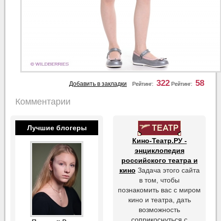
322
58
Добавить в закладки
Рейтинг:
Рейтинг:
Комментарии
Лучшие блогеры
Кино-Театр.РУ -
энциклопедия
российского театра и
кино
Задача этого сайта
в том, чтобы
познакомить вас с миром
кино и театра, дать
возможность
соприкоснуться с