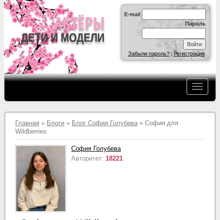
E-mail
Пароль
Забыли пароль?
|
Регистрация
Главная
»
Блоги
»
Блог София Голубева
» София для
Wildberries
София Голубева
Авторитет:
18221