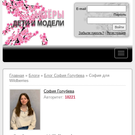
E-mail
Пароль
Забыли пароль?
|
Регистрация
Главная
»
Блоги
»
Блог София Голубева
» София для
Wildberries
София Голубева
Авторитет:
18221