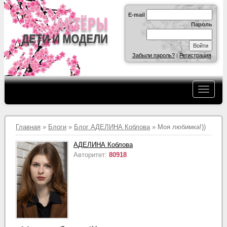
E-mail
Пароль
Забыли пароль?
|
Регистрация
Главная
»
Блоги
»
Блог АДЕЛИНА Коблова
» Моя любимка!))
АДЕЛИНА Коблова
Авторитет:
80918