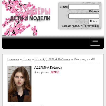
E-mail
Пароль
Забыли пароль?
|
Регистрация
Главная
»
Блоги
»
Блог АДЕЛИНА Коблова
» Моя радость!!!
АДЕЛИНА Коблова
Авторитет:
80918