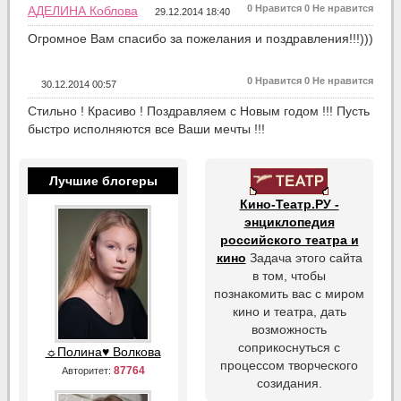
0
Нравится
0
Не нравится
АДЕЛИНА Коблова
29.12.2014 18:40
Огромное Вам спасибо за пожелания и поздравления!!!)))
0
Нравится
0
Не нравится
30.12.2014 00:57
Стильно ! Красиво ! Поздравляем с Новым годом !!! Пусть
быстро исполняются все Ваши мечты !!!
Лучшие блогеры
Кино-Театр.РУ -
энциклопедия
российского театра и
кино
Задача этого сайта
в том, чтобы
познакомить вас с миром
кино и театра, дать
возможность
соприкоснуться с
☼Полина♥ Волкова
процессом творческого
87764
Авторитет:
созидания.