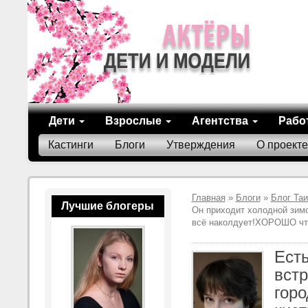
Дети
Взрослые
Агентства
Рабо
Кастинги
Блоги
Утверждения
О проекте
Главная
»
Блоги
»
Блог Та
Лучшие блогеры
Он приходит холодной зим
всё наколдует!ХОРОШО чт
Есть
встр
гор