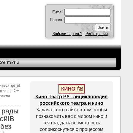
E-mail
Пароль
Забыли пароль?
|
Регистрация
Контакты
иться дети!
ахочешь,ОН
рекла
Кино-Театр.РУ - энциклопедия
российского театра и кино
а рады
Задача этого сайта в том, чтобы
познакомить вас с миром кино и
ой!В
театра, дать возможность
без
соприкоснуться с процессом