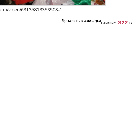
/ok.ru/video/63135813353508-1
Добавить в закладки
322
Рейтинг:
Р