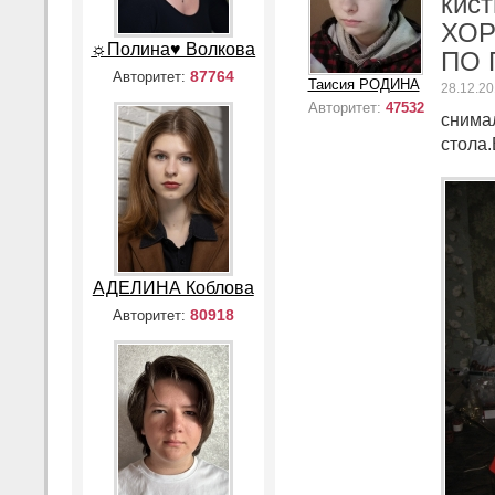
кист
ХОР
☼Полина♥ Волкова
ПО 
87764
Авторитет:
Таисия РОДИНА
28.12.20
Авторитет:
47532
снимал
стола
АДЕЛИНА Коблова
80918
Авторитет: