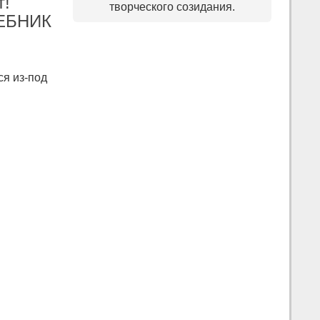
т!
творческого созидания.
ШЕБНИК
ся из-под