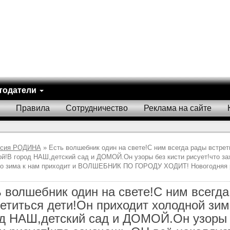
тодатели
Правила
Сотрудничество
Реклама на сайте
исия РОДИНА
» Есть волшебник один на свете!С ним всегда рады встрет
ой!В город НАШ,детский сад и ДОМОЙ.Он узоры без кисти рисует!что з
о зима к нам приходит и ВОЛШЕБНИК ПО ГОРОДУ ХОДИТ! Новогодняя 
 волшебник один на свете!С ним всегд
етиться дети!Он приходит холодной зим
од НАШ,детский сад и ДОМОЙ.Он узоры 