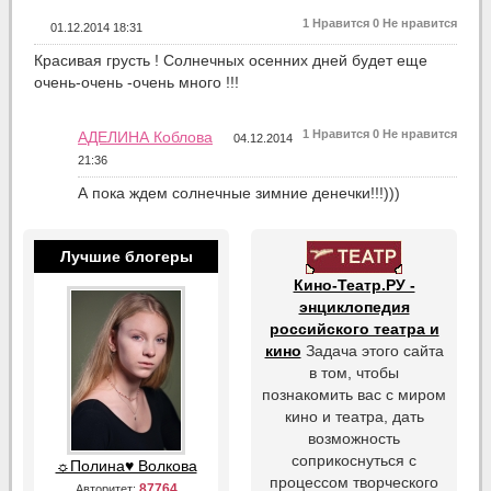
1
Нравится
0
Не нравится
01.12.2014 18:31
Красивая грусть ! Солнечных осенних дней будет еще
очень-очень -очень много !!!
1
Нравится
0
Не нравится
АДЕЛИНА Коблова
04.12.2014
21:36
А пока ждем солнечные зимние денечки!!!)))
Лучшие блогеры
Кино-Театр.РУ -
энциклопедия
российского театра и
кино
Задача этого сайта
в том, чтобы
познакомить вас с миром
кино и театра, дать
возможность
соприкоснуться с
☼Полина♥ Волкова
процессом творческого
87764
Авторитет: