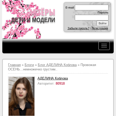
E-mail
Пароль
Забыли пароль?
|
Регистрация
Главная
»
Блоги
»
Блог АДЕЛИНА Коблова
» Провожая
ОСЕНЬ...немножечко грустим..
АДЕЛИНА Коблова
Авторитет:
80918