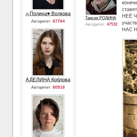
конечн
ставят
☼Полина♥ Волкова
НЕЁ Ч
Таисия РОДИНА
87764
Авторитет:
участв
Авторитет:
47532
НАС Н
АДЕЛИНА Коблова
80918
Авторитет: