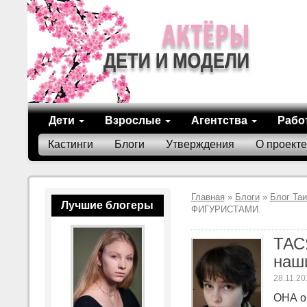
Дети
Взрослые
Агентства
Рабо
Кастинги
Блоги
Утверждения
О проекте
Главная
»
Блоги
»
Блог Та
Лучшие блогеры
ФИГУРИСТАМИ.
ТАСЯ
наш
28.11.20
ОНА о