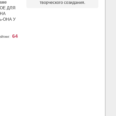
ламе
творческого созидания.
ВНОЕ ДЛЯ
ОНА
ть-ОНА У
64
ейтинг: