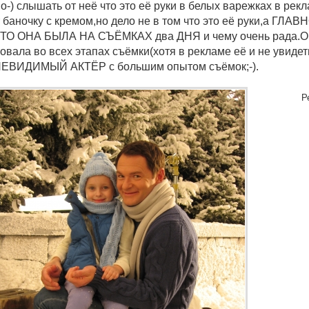
о-) слышать от неё что это её руки в белых варежках в рек
 баночку с кремом,но дело не в том что это её руки,а ГЛА
ТО ОНА БЫЛА НА СЪЁМКАХ два ДНЯ и чему очень рада.
овала во всех этапах съёмки(хотя в рекламе её и не увиде
ЕВИДИМЫЙ АКТЁР с большим опытом съёмок;-).
Р