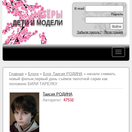
E-mail
Пароль
Забыли пароль?
|
Регистрация
Главная
»
Блоги
»
Блог Таисия РОДИНА
» начали снимать
новый фильм,первый день съёмок пилотной серии как
положено БИЛИ ТАРЕЛКУ.
Таисия РОДИНА
Авторитет:
47532