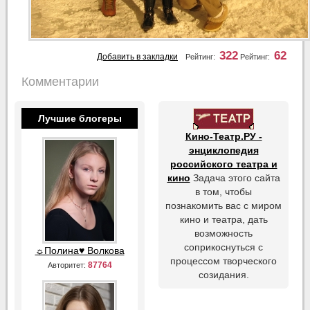
322
62
Добавить в закладки
Рейтинг:
Рейтинг:
Комментарии
Лучшие блогеры
Кино-Театр.РУ -
энциклопедия
российского театра и
кино
Задача этого сайта
в том, чтобы
познакомить вас с миром
кино и театра, дать
возможность
соприкоснуться с
☼Полина♥ Волкова
процессом творческого
87764
Авторитет:
созидания.