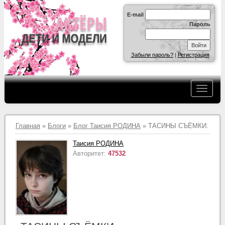
E-mail
Пароль
Забыли пароль?
|
Регистрация
Главная
»
Блоги
»
Блог Таисия РОДИНА
» ТАСИНЫ СЪЁМКИ.
Таисия РОДИНА
Авторитет:
47532