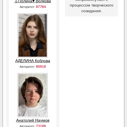
☼Полина♥ Волкова
процессом творческого
87764
Авторитет:
созидания.
АДЕЛИНА Коблова
80918
Авторитет:
Анатолий Наумов
73188
Авторитет: