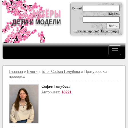
E-mail
Пароль
Забыли пароль?
|
Регистрация
Главная
»
Блоги
»
Блог София Голубева
» Прокурорская
проверка
София Голубева
Авторитет:
18221