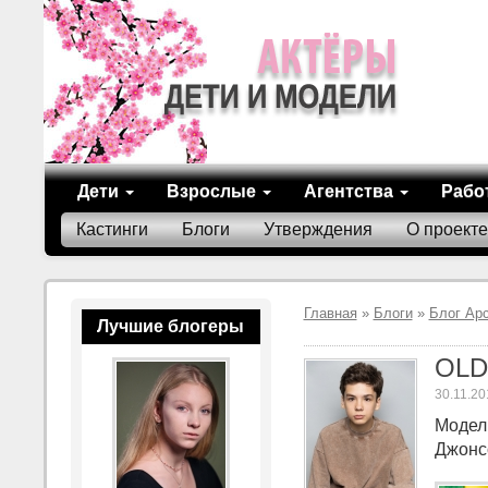
Дети
Взрослые
Агентства
Рабо
Кастинги
Блоги
Утверждения
О проекте
Главная
»
Блоги
»
Блог Ар
Лучшие блогеры
OLDO
30.11.20
Модель
Джонс