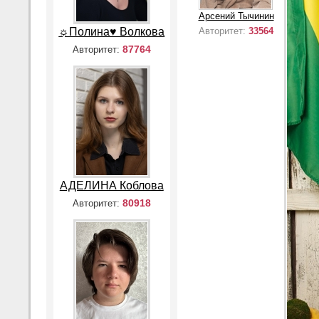
Арсений Тычинин
☼Полина♥ Волкова
Авторитет:
33564
87764
Авторитет:
АДЕЛИНА Коблова
80918
Авторитет: