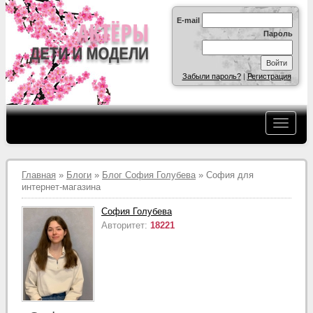
E-mail
Пароль
Забыли пароль?
|
Регистрация
Главная
»
Блоги
»
Блог София Голубева
» София для
интернет-магазина
София Голубева
Авторитет:
18221