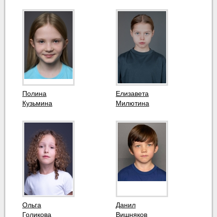
Полина
Елизавета
Кузьмина
Милютина
Ольга
Данил
Голикова
Вишняков