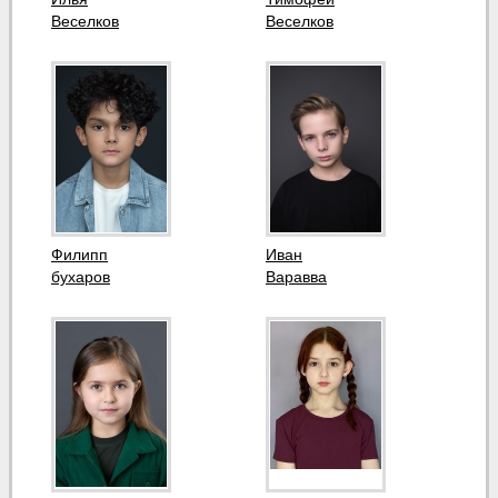
Веселков
Веселков
Филипп
Иван
бухаров
Варавва