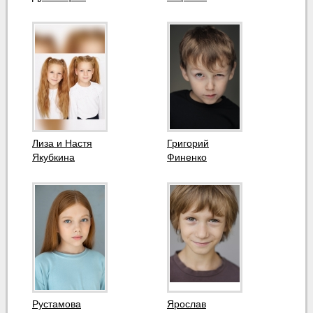
Лиза и Настя
Григорий
Якубкина
Финенко
Рустамова
Ярослав