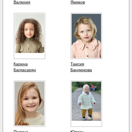
Валерия
Якимов
Карина
Таисия
Багдасарян
Бандюкова
Полина
Юлиан