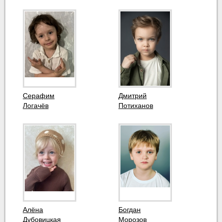
Серафим
Дмитрий
Логачёв
Потиханов
Алёна
Богдан
Дубовицкая
Морозов